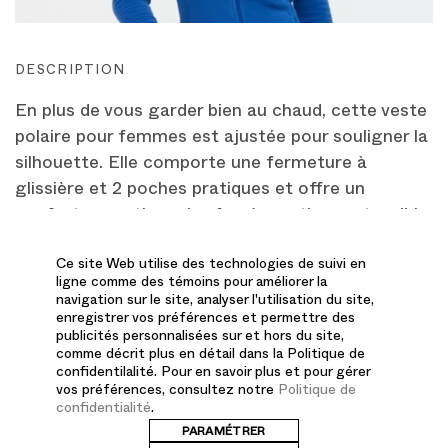
DESCRIPTION
En plus de vous garder bien au chaud, cette veste
polaire pour femmes est ajustée pour souligner la
silhouette. Elle comporte une fermeture à
glissière et 2 poches pratiques et offre un
confort exceptionnel grâce à son tissu extensible,
infroissable, respirant et résistant à la
Ce site Web utilise des technologies de suivi en
décoloration. Qualité exceptionnelle, style
ligne comme des témoins pour améliorer la
exceptionnel pour des personnes exceptionnelles.
navigation sur le site, analyser l'utilisation du site,
enregistrer vos préférences et permettre des
publicités personnalisées sur et hors du site,
comme décrit plus en détail dans la Politique de
Coupe contemporaine et ajustée pour
confidentilalité. Pour en savoir plus et pour gérer
avantager la silhouette
vos préférences, consultez notre
Politique de
confidentialité
.
100 % polyester
PARAMÉTRER
Tissu respirant