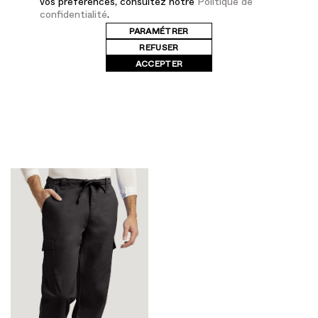
vos préférences, consultez notre
Politique de
2262 - HAUT
205CSK -T-SHIRT
confidentialité
.
D'UNIFORME
IMPRIMÉ CAMO
PARAMÉTRER
ENCOLURE EN V
REFUSER
Core
AVEC 3 POCHES
205CSK
ACCEPTER
Core
2262