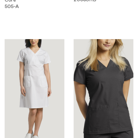
2068SRB
Core
505-A