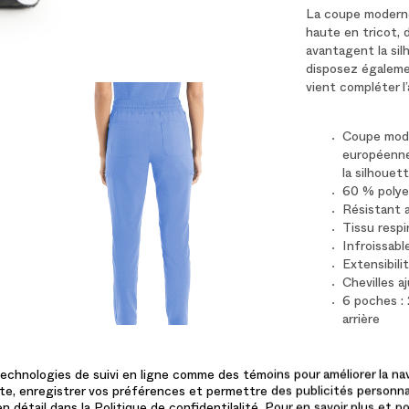
La coupe moderne 
haute en tricot, 
avantagent la sil
disposez égaleme
vient compléter l
Coupe mode
européenne
la silhouet
60 % polye
Résistant a
Tissu respi
Infroissabl
Extensibili
Chevilles a
6 poches :
arrière
Bande de ta
serrage
echnologies de suivi en ligne comme des témoins pour améliorer la navi
Laver en mac
 site, enregistrer vos préférences et permettre des publicités personna
Sécher à cy
n détail dans la Politique de confidentilalité. Pour en savoir plus et p