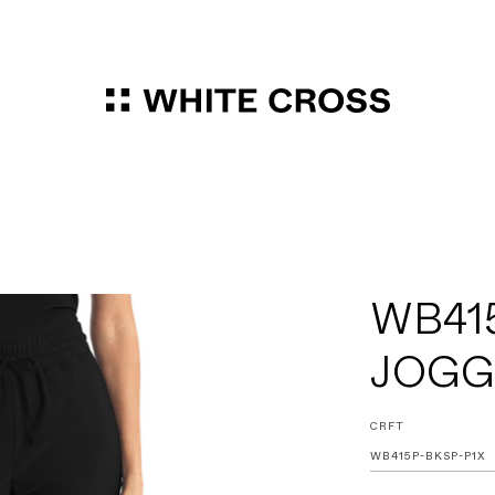
WB41
JOGG
CRFT
WB415P-BKSP-P1X