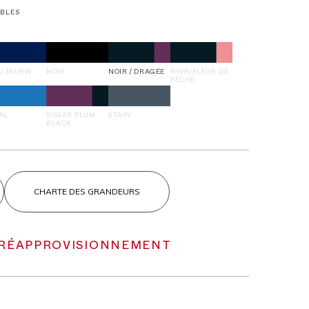
IBLES
U MARIN
NOIR
NOIR / DRAGÉE
NOIR/FLEUR DE
PÊCHE
AL
SUGAR PLUM
ÉTAIN
BLACK
CHARTE DES GRANDEURS
 RÉAPPROVISIONNEMENT