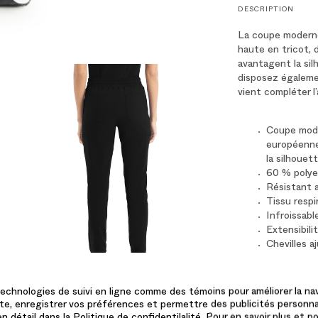
DESCRIPTION
La coupe moderne 
haute en tricot, 
avantagent la sil
disposez égaleme
vient compléter l
Coupe mode
européenne
la silhouet
60 % polye
Résistant a
Tissu respi
Infroissabl
Extensibili
Chevilles a
6 poches :
arrière
Bande de ta
echnologies de suivi en ligne comme des témoins pour améliorer la navi
serrage
 site, enregistrer vos préférences et permettre des publicités personna
Laver en mac
n détail dans la Politique de confidentilalité. Pour en savoir plus et p