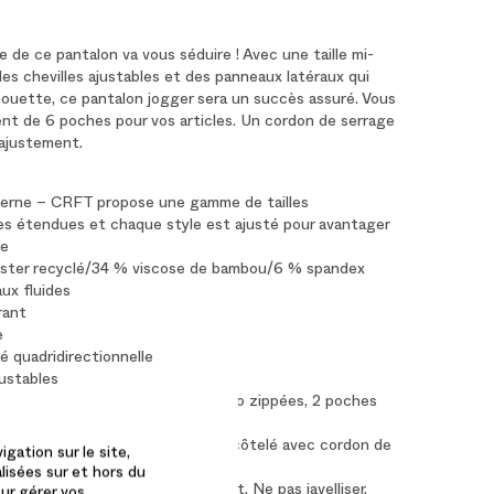
de ce pantalon va vous séduire ! Avec une taille mi-
des chevilles ajustables et des panneaux latéraux qui
houette, ce pantalon jogger sera un succès assuré. Vous
nt de 6 poches pour vos articles. Un cordon de serrage
’ajustement.
rne – CRFT propose une gamme de tailles
s étendues et chaque style est ajusté pour avantager
te
ster recyclé/34 % viscose de bambou/6 % spandex
ux fluides
rant
e
té quadridirectionnelle
justables
 2 poches fendues, 2 poches cargo zippées, 2 poches
ille élastiquemi-haute en tricot côtelé avec cordon de
gation sur le site,
lisées sur et hors du
hine à l'eau froide à cycle délicat. Ne pas javelliser.
our gérer vos