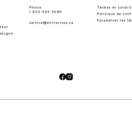
Phone:
Termes et condit
1 800 909 9060
Politique de conf
Paramétrer les t
service@whitecross.ca
uteur
talogue