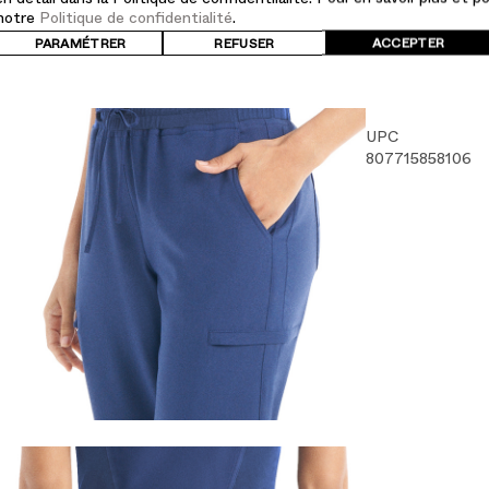
 notre
Politique de confidentialité
.
Sécher à cy
Entrejambe
PARAMÉTRER
REFUSER
ACCEPTER
Ouverture d
UPC
807715858106