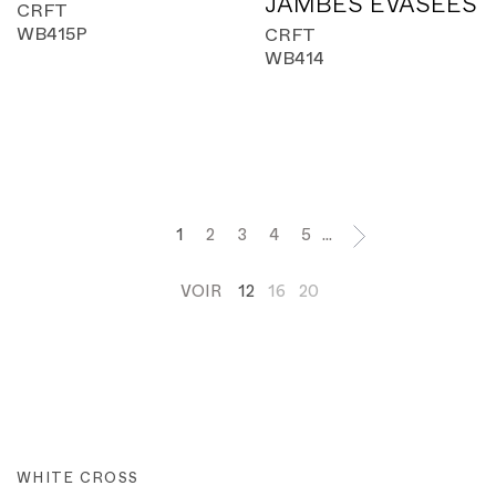
JAMBES ÉVASÉES
CRFT
WB415P
CRFT
WB414
1
2
3
4
5
...
VOIR
12
16
20
WHITE CROSS