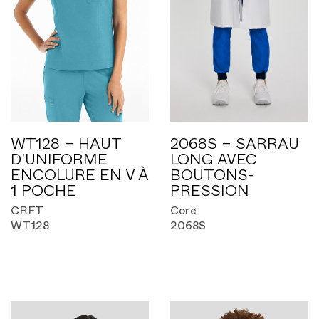
WT128 – HAUT
2068S – SARRAU
D'UNIFORME
LONG AVEC
ENCOLURE EN V À
BOUTONS-
1 POCHE
PRESSION
CRFT
Core
WT128
2068S